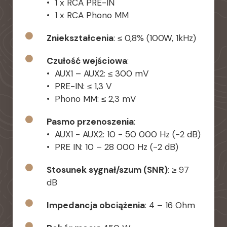
• 1 x RCA PRE-IN
• 1 x RCA Phono MM
Zniekształcenia
: ≤ 0,8% (100W, 1kHz)
Czułość wejściowa
:
• AUX1 – AUX2: ≤ 300 mV
• PRE-IN: ≤ 1,3 V
• Phono MM: ≤ 2,3 mV
Pasmo przenoszenia
:
• AUX1 - AUX2: 10 - 50 000 Hz (-2 dB)
• PRE IN: 10 – 28 000 Hz (-2 dB)
Stosunek sygnał/szum (SNR)
: ≥ 97
dB
Impedancja obciążenia
: 4 – 16 Ohm