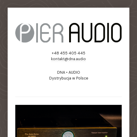
+48 455 405 445
kontakt@dna.audio
DNA • AUDIO
Dystrybucja w Polsce
static-aside-menu-toggler