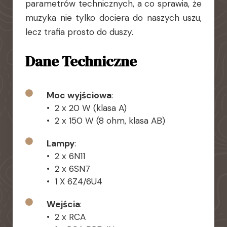
parametrów technicznych, a co sprawia, że
muzyka nie tylko dociera do naszych uszu,
lecz trafia prosto do duszy.
Dane Techniczne
Moc wyjściowa
:
• 2 x 20 W (klasa A)
• 2 x 150 W (8 ohm, klasa AB)
Lampy
:
• 2 x 6N11
• 2 x 6SN7
• 1 X 6Z4/6U4
Wejścia
:
• 2 x RCA